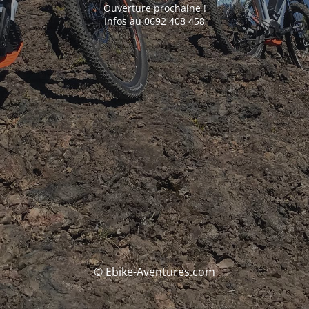
Ouverture prochaine !
Infos au
0692 408 458
© Ebike-Aventures.com