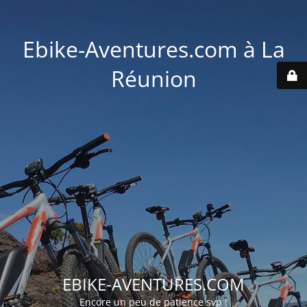
Ebike-Aventures.com à La
Réunion
EBIKE-AVENTURES.COM
Encore un peu de patience svp !