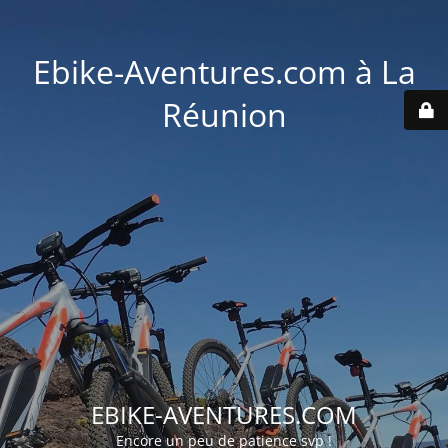
Ebike-Aventures.com à La
Réunion
EBIKE-AVENTURES.COM
Encore un peu de patience svp !