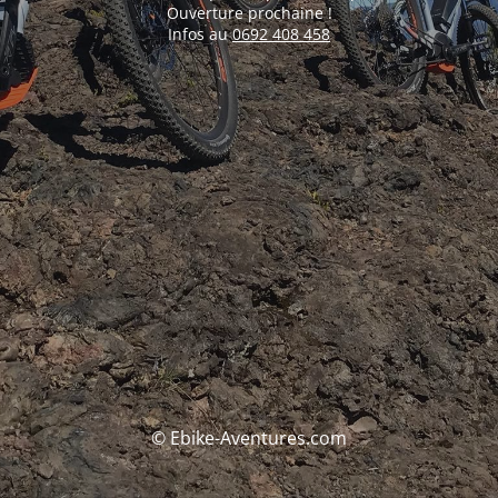
Ouverture prochaine !
Infos au
0692 408 458
© Ebike-Aventures.com