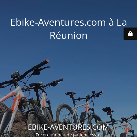
Ebike-Aventures.com à La
Réunion
EBIKE-AVENTURES.COM
Encore un peu de patience svp !