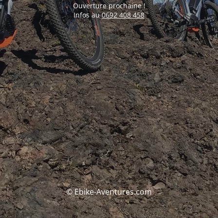
Ouverture prochaine !
Infos au
0692 408 458
© Ebike-Aventures.com