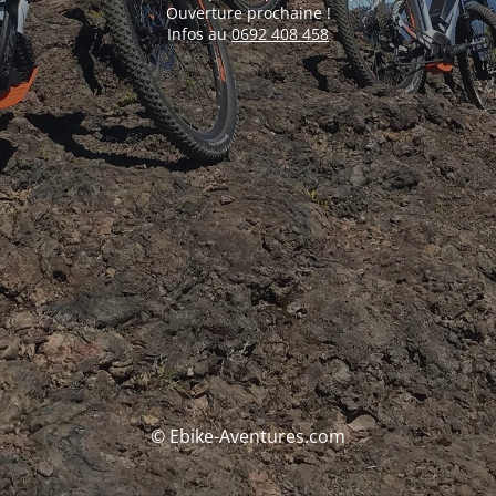
Ouverture prochaine !
Infos au
0692 408 458
© Ebike-Aventures.com