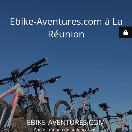
Ebike-Aventures.com à La
Réunion
EBIKE-AVENTURES.COM
Encore un peu de patience svp !